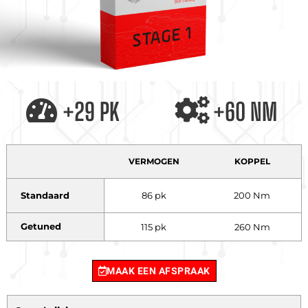
+29 PK
+60 NM
VERMOGEN
KOPPEL
Standaard
86 pk
200 Nm
Getuned
115 pk
260 Nm
MAAK EEN AFSPRAAK