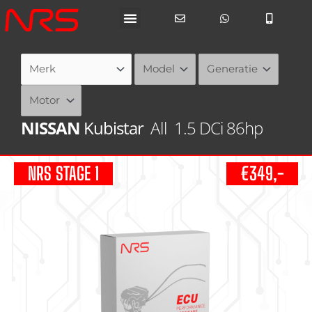
Ga
naar
de
inhoud
NISSAN
Kubistar
All
1.5 DCi 86hp
NRS STAGE 1
€349,-