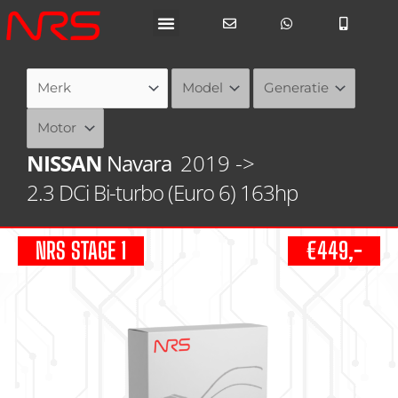
Ga
naar
de
inhoud
NISSAN
Navara
2019 ->
2.3 DCi Bi-turbo (Euro 6) 163hp
NRS STAGE 1
€449,-