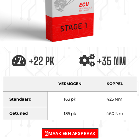
+22 PK
+35 NM
VERMOGEN
KOPPEL
Standaard
163 pk
425 Nm
Getuned
185 pk
460 Nm
MAAK EEN AFSPRAAK