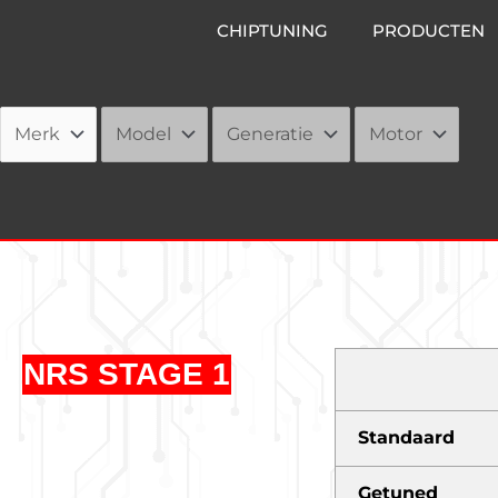
Ga
CHIPTUNING
PRODUCTEN
naar
de
inhoud
NRS STAGE 1
Standaard
Getuned