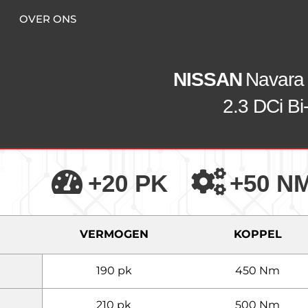
OVER ONS
NISSAN
Navara
2.3 DCi Bi
+20 PK
+50 N
VERMOGEN
KOPPEL
190 pk
450 Nm
210 pk
500 Nm