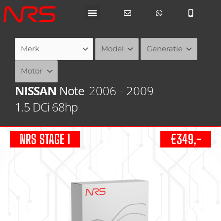
Ga
naar
de
inhoud
NISSAN
Note
2006 - 2009
1.5 DCi 68hp
NRS STAGE 1
€349,-