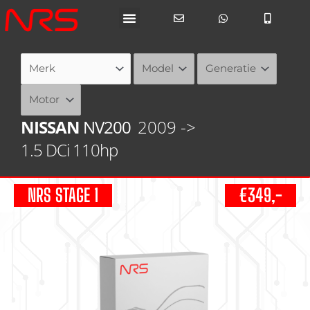
Ga
naar
de
inhoud
NISSAN
NV200
2009 ->
1.5 DCi 110hp
NRS STAGE 1
€349,-