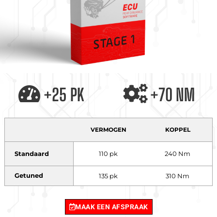
+25 PK
+70 NM
VERMOGEN
KOPPEL
Standaard
110 pk
240 Nm
Getuned
135 pk
310 Nm
MAAK EEN AFSPRAAK