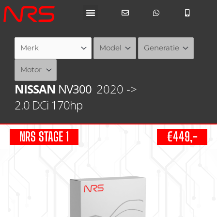
Ga
naar
de
inhoud
NISSAN
NV300
2020 ->
2.0 DCi 170hp
NRS STAGE 1
€449,-