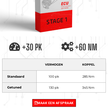
+30 PK
+60 NM
VERMOGEN
KOPPEL
Standaard
100 pk
285 Nm
Getuned
130 pk
345 Nm
MAAK EEN AFSPRAAK