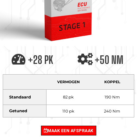
+28 PK
+50 NM
VERMOGEN
KOPPEL
Standaard
82 pk
190 Nm
Getuned
110 pk
240 Nm
MAAK EEN AFSPRAAK