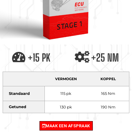
+15 PK
+25 NM
VERMOGEN
KOPPEL
Standaard
115 pk
165 Nm
Getuned
130 pk
190 Nm
MAAK EEN AFSPRAAK