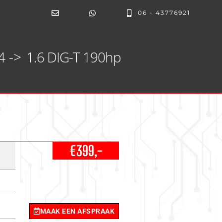
06 - 43776921
4 ->
1.6 DIG-T 190hp
€399,-
MAAK EEN AFSPRAAK