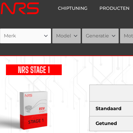
Ga
CHIPTUNING
PRODUCTEN
naar
de
inhoud
NRS STAGE 1
Standaard
Getuned