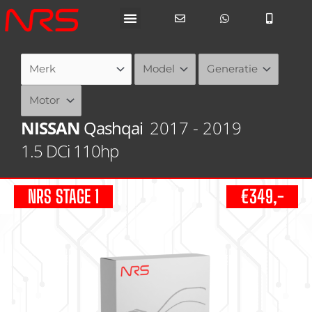
Ga
naar
de
inhoud
NISSAN
Qashqai
2017 - 2019
1.5 DCi 110hp
NRS STAGE 1
€349,-