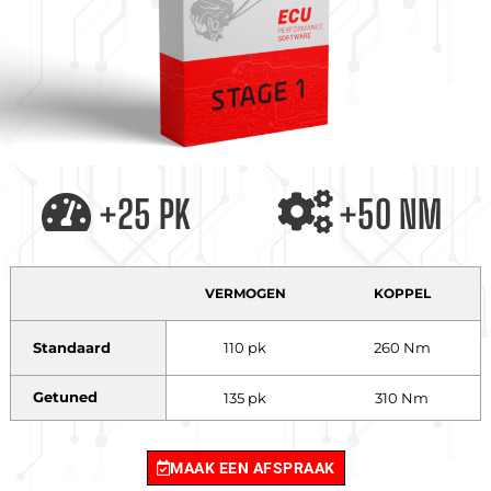
+25 PK
+50 NM
VERMOGEN
KOPPEL
Standaard
110 pk
260 Nm
Getuned
135 pk
310 Nm
MAAK EEN AFSPRAAK