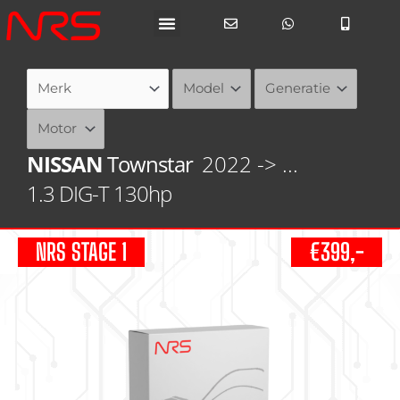
Ga
naar
de
inhoud
NISSAN
Townstar
2022 -> ...
1.3 DIG-T 130hp
NRS STAGE 1
€399,-