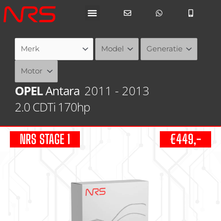
Ga
naar
de
inhoud
OPEL
Antara
2011 - 2013
2.0 CDTi 170hp
NRS STAGE 1
€449,-