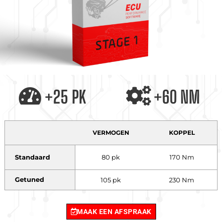
+25 PK
+60 NM
VERMOGEN
KOPPEL
Standaard
80 pk
170 Nm
Getuned
105 pk
230 Nm
MAAK EEN AFSPRAAK