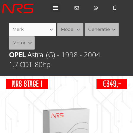
Ga
naar
de
inhoud
OPEL
Astra
(G) - 1998 - 2004
1.7 CDTi 80hp
NRS STAGE 1
€349,-