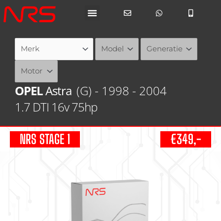
Ga
naar
de
inhoud
OPEL
Astra
(G) - 1998 - 2004
1.7 DTI 16v 75hp
NRS STAGE 1
€349,-