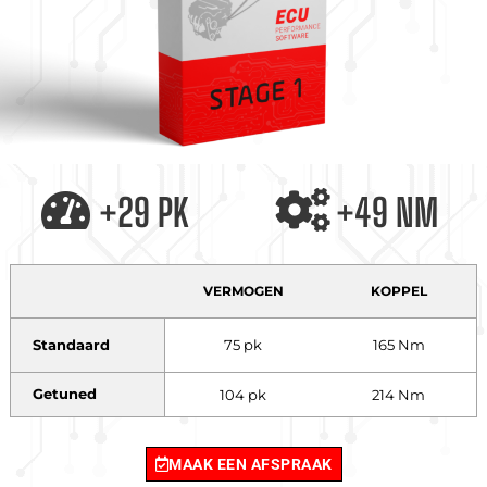
+29 PK
+49 NM
VERMOGEN
KOPPEL
Standaard
75 pk
165 Nm
Getuned
104 pk
214 Nm
MAAK EEN AFSPRAAK