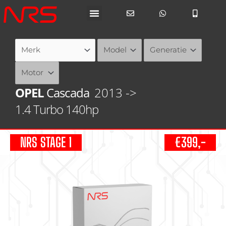
Ga
naar
de
inhoud
OPEL
Cascada
2013 ->
1.4 Turbo 140hp
NRS STAGE 1
€399,-