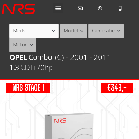
Ga
naar
de
inhoud
OPEL
Combo
(C) - 2001 - 2011
1.3 CDTi 70hp
NRS STAGE 1
€349,-