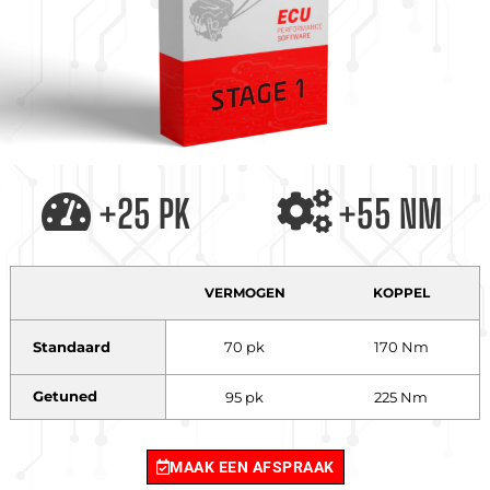
+25 PK
+55 NM
VERMOGEN
KOPPEL
Standaard
70 pk
170 Nm
Getuned
95 pk
225 Nm
MAAK EEN AFSPRAAK