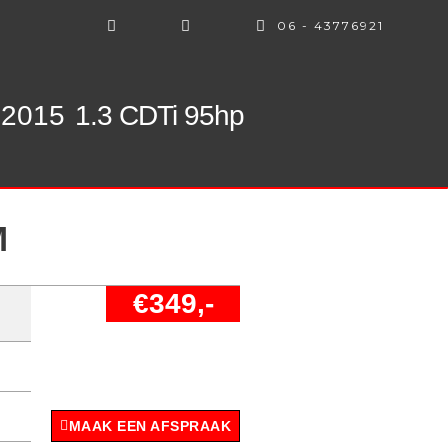
06 - 43776921
- 2015
1.3 CDTi 95hp
M
€349,-
MAAK EEN AFSPRAAK