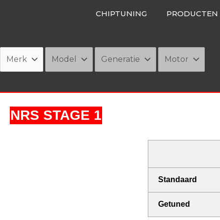
Ga
CHIPTUNING
PRODUCTEN
naar
de
inhoud
NRS STAGE 1
Standaard
Getuned