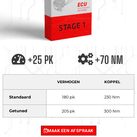
+25 PK
+70 NM
VERMOGEN
KOPPEL
Standaard
180 pk
230 Nm
Getuned
205 pk
300 Nm
MAAK EEN AFSPRAAK