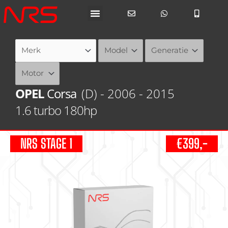
Ga
naar
de
inhoud
OPEL
Corsa
(D) - 2006 - 2015
1.6 turbo 180hp
NRS STAGE 1
€399,-