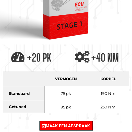
+20 PK
+40 NM
VERMOGEN
KOPPEL
Standaard
75 pk
190 Nm
Getuned
95 pk
230 Nm
MAAK EEN AFSPRAAK