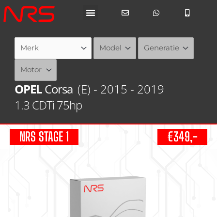
Ga
naar
de
inhoud
OPEL
Corsa
(E) - 2015 - 2019
1.3 CDTi 75hp
NRS STAGE 1
€349,-