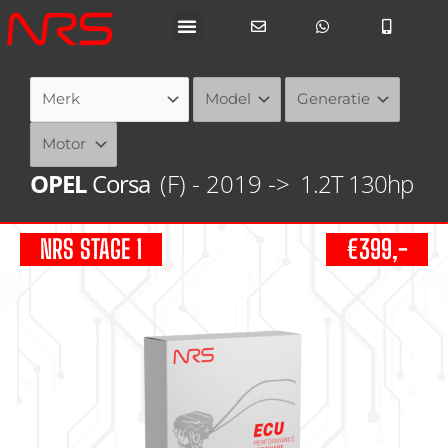
Ga
naar
de
inhoud
OPEL
Corsa
(F) - 2019 ->
1.2T 130hp
NRS STAGE 1
€399,-