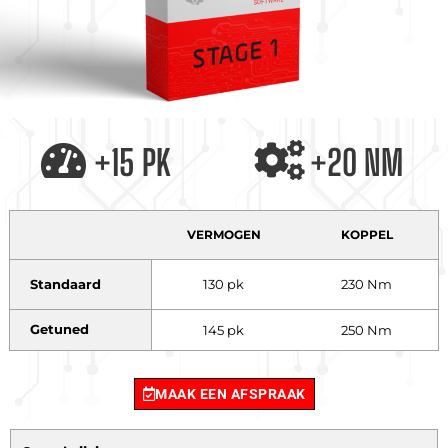
+15 PK
+20 NM
VERMOGEN
KOPPEL
Standaard
130 pk
230 Nm
Getuned
145 pk
250 Nm
MAAK EEN AFSPRAAK