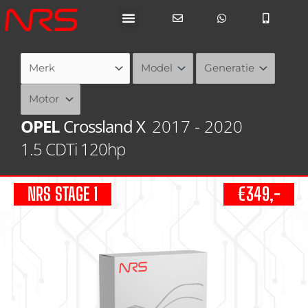
Ga
naar
de
inhoud
OPEL
Crossland X
2017 - 2020
1.5 CDTi 120hp
NRS STAGE 1
€349,-