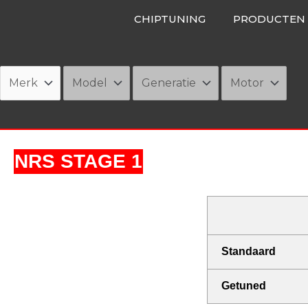
Ga
CHIPTUNING
PRODUCTEN
naar
de
inhoud
NRS STAGE 1
Standaard
Getuned