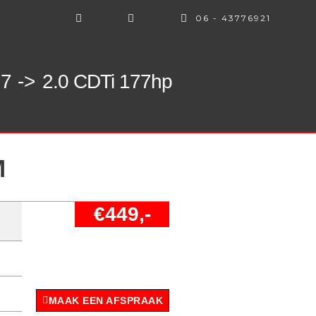
06 - 43776921
7 ->
2.0 CDTi 177hp
M
€449,-
MAAK EEN AFSPRAAK