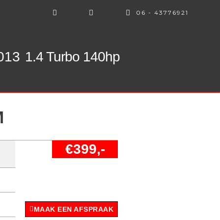
06 - 43776921
013
1.4 Turbo 140hp
M
€399,-
MAAK EEN AFSPRAAK