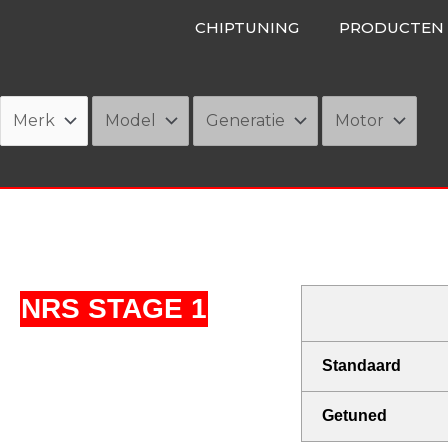
Ga
CHIPTUNING
PRODUCTEN
naar
de
inhoud
NRS STAGE 1
Standaard
Getuned