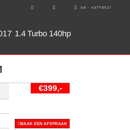
06 - 43776921
017
1.4 Turbo 140hp
M
€399,-
MAAK EEN AFSPRAAK