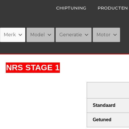
Ga
CHIPTUNING
PRODUCTEN
naar
de
inhoud
NRS STAGE 1
Standaard
Getuned