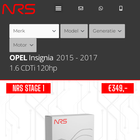
Ga
naar
de
inhoud
OPEL
Insignia
2015 - 2017
1.6 CDTi 120hp
NRS STAGE 1
€349,-