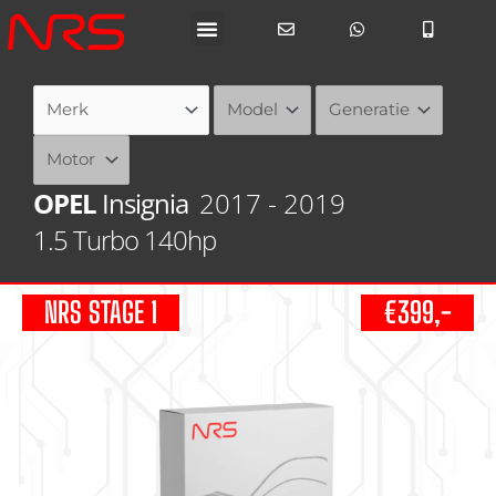
Ga
naar
de
inhoud
OPEL
Insignia
2017 - 2019
1.5 Turbo 140hp
NRS STAGE 1
€399,-