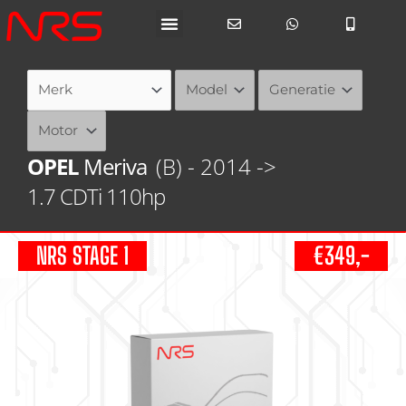
Ga
naar
de
inhoud
OPEL
Meriva
(B) - 2014 ->
1.7 CDTi 110hp
NRS STAGE 1
€349,-