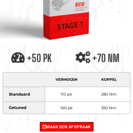
+50 PK
+70 NM
VERMOGEN
KOPPEL
Standaard
110 pk
280 Nm
Getuned
160 pk
350 Nm
MAAK EEN AFSPRAAK