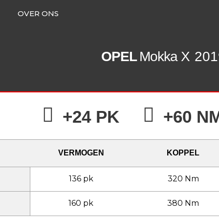
OVER ONS
OPEL
Mokka X
201
+24 PK
+60 N
VERMOGEN
KOPPEL
136 pk
320 Nm
160 pk
380 Nm