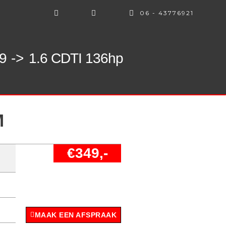
06 - 43776921
9 ->
1.6 CDTI 136hp
M
€349,-
MAAK EEN AFSPRAAK