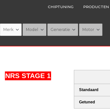
Ga
CHIPTUNING
PRODUCTEN
naar
de
inhoud
NRS STAGE 1
Standaard
Getuned