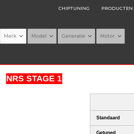
Ga
CHIPTUNING
PRODUCTEN
naar
de
inhoud
NRS STAGE 1
Standaard
Getuned