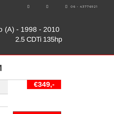
06 - 43776921
o
(A) - 1998 - 2010
2.5 CDTi 135hp
M
€349,-