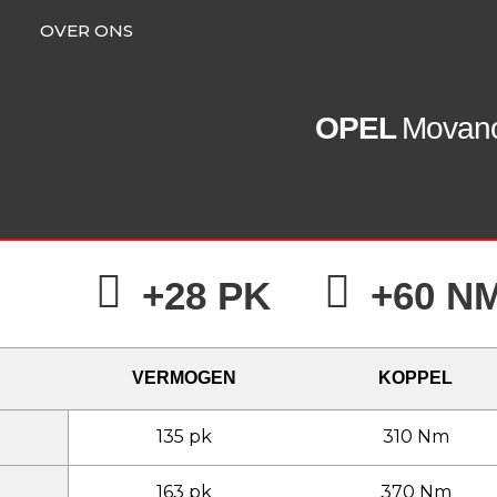
OVER ONS
OPEL
Movan
+28 PK
+60 N
VERMOGEN
KOPPEL
135 pk
310 Nm
163 pk
370 Nm