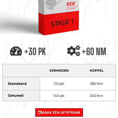
+30 PK
+60 NM
VERMOGEN
KOPPEL
Standaard
110 pk
285 Nm
Getuned
140 pk
345 Nm
MAAK EEN AFSPRAAK