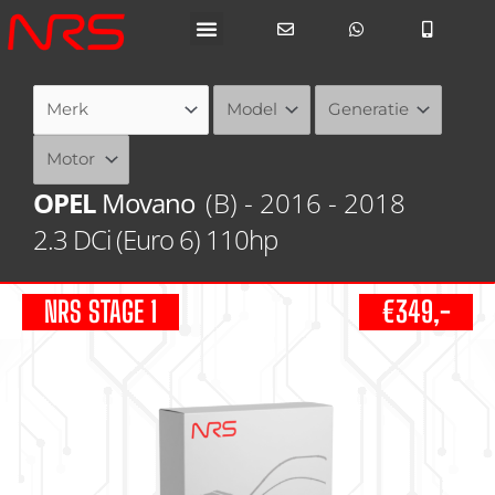
Ga
naar
de
inhoud
OPEL
Movano
(B) - 2016 - 2018
2.3 DCi (Euro 6) 110hp
NRS STAGE 1
€349,-