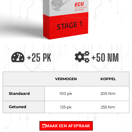
+25 PK
+50 NM
VERMOGEN
KOPPEL
Standaard
100 pk
205 Nm
Getuned
125 pk
255 Nm
MAAK EEN AFSPRAAK