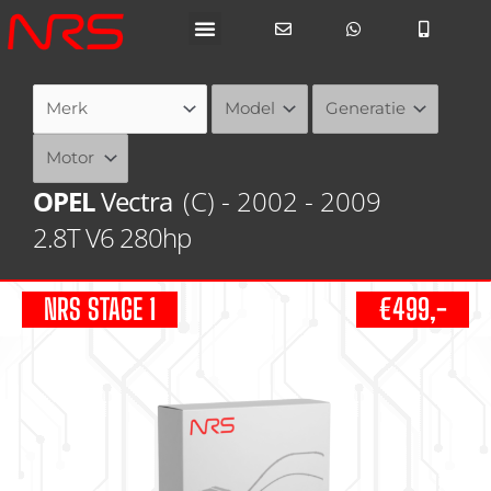
Ga
naar
de
inhoud
OPEL
Vectra
(C) - 2002 - 2009
2.8T V6 280hp
NRS STAGE 1
€499,-