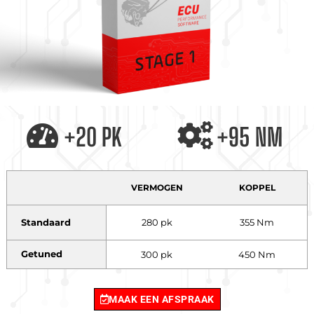
+20 PK
+95 NM
VERMOGEN
KOPPEL
Standaard
280 pk
355 Nm
Getuned
300 pk
450 Nm
MAAK EEN AFSPRAAK