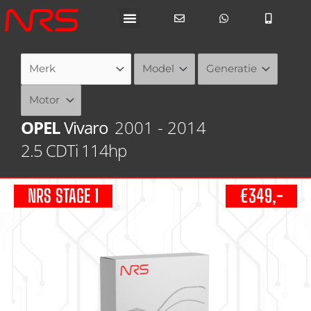
Ga
naar
de
inhoud
OPEL
Vivaro
2001 - 2014
2.5 CDTi 114hp
NRS STAGE 1
€349,-