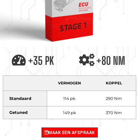
+35 PK
+80 NM
VERMOGEN
KOPPEL
Standaard
114 pk
290 Nm
Getuned
149 pk
370 Nm
MAAK EEN AFSPRAAK