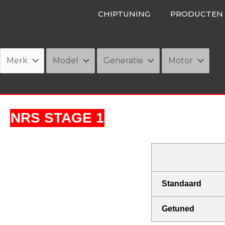
Ga
CHIPTUNING
PRODUCTEN
naar
de
inhoud
NRS STAGE 1
Standaard
Getuned