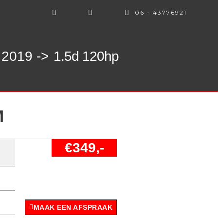
06 - 43776921
2019 ->
1.5d 120hp
M
€349,-
MAAK EEN AFSPRAAK