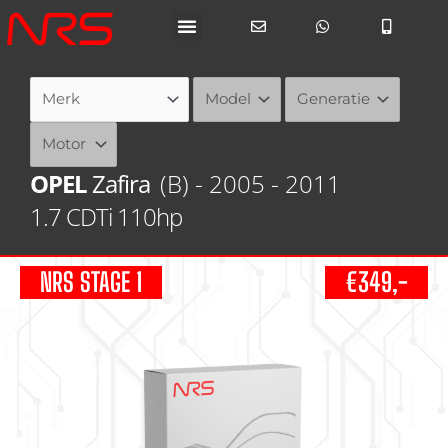
Ga
naar
de
inhoud
OPEL
Zafira
(B) - 2005 - 2011
1.7 CDTi 110hp
NRS STAGE 1
€349,-