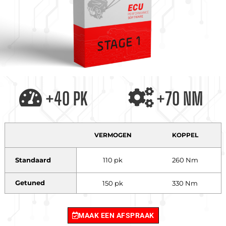
+40 PK
+70 NM
VERMOGEN
KOPPEL
Standaard
110 pk
260 Nm
Getuned
150 pk
330 Nm
MAAK EEN AFSPRAAK