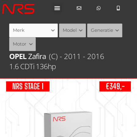
Ga
naar
de
inhoud
OPEL
Zafira
(C) - 2011 - 2016
1.6 CDTi 136hp
NRS STAGE 1
€349,-