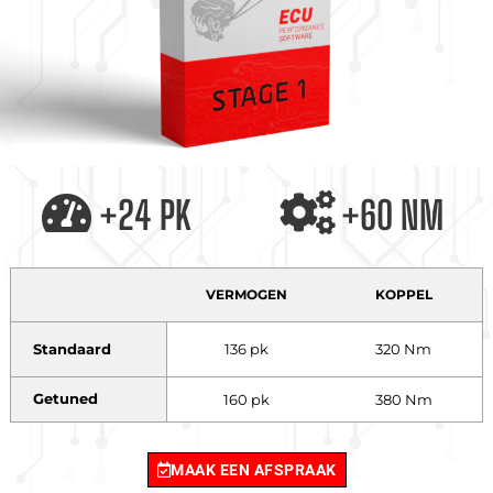
+24 PK
+60 NM
VERMOGEN
KOPPEL
Standaard
136 pk
320 Nm
Getuned
160 pk
380 Nm
MAAK EEN AFSPRAAK