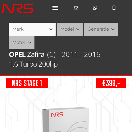
Ga
naar
de
inhoud
OPEL
Zafira
(C) - 2011 - 2016
1.6 Turbo 200hp
NRS STAGE 1
€399,-