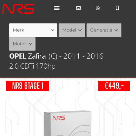
Ga
naar
de
inhoud
OPEL
Zafira
(C) - 2011 - 2016
2.0 CDTi 170hp
NRS STAGE 1
€449,-