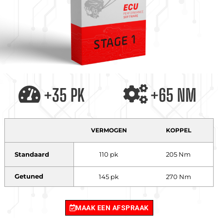
+35 PK
+65 NM
VERMOGEN
KOPPEL
Standaard
110 pk
205 Nm
Getuned
145 pk
270 Nm
MAAK EEN AFSPRAAK