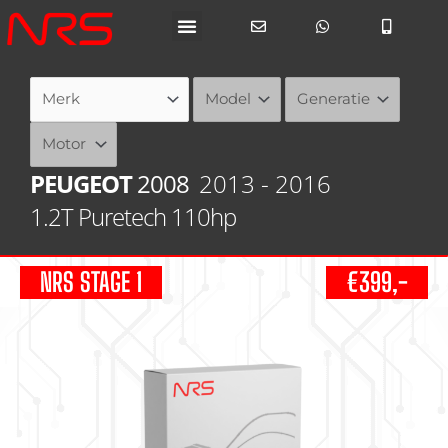
Ga
naar
de
inhoud
PEUGEOT
2008
2013 - 2016
1.2T Puretech 110hp
NRS STAGE 1
€399,-