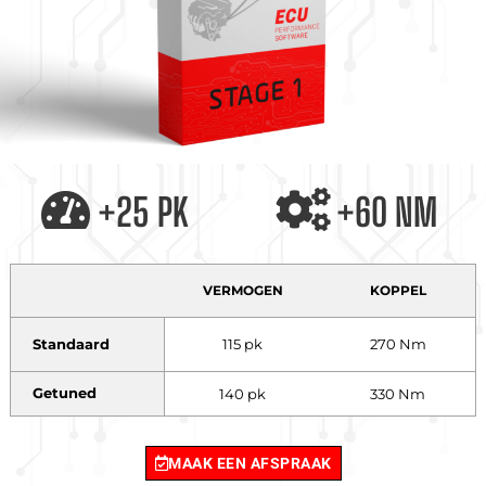
+25 PK
+60 NM
VERMOGEN
KOPPEL
Standaard
115 pk
270 Nm
Getuned
140 pk
330 Nm
MAAK EEN AFSPRAAK