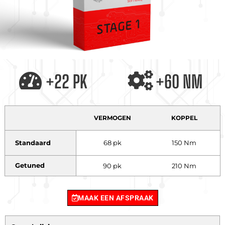
+22 PK
+60 NM
VERMOGEN
KOPPEL
Standaard
68 pk
150 Nm
Getuned
90 pk
210 Nm
MAAK EEN AFSPRAAK