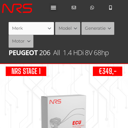
Ga
naar
de
inhoud
PEUGEOT
206
All
1.4 HDi 8V 68hp
NRS STAGE 1
€349,-