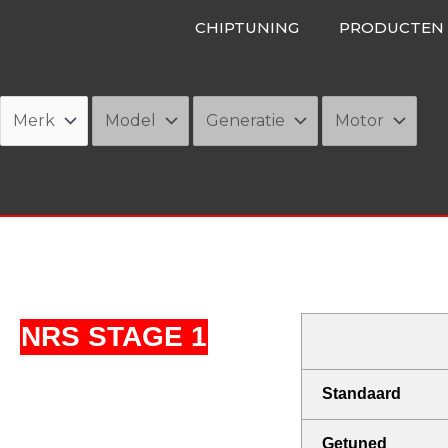
Ga
CHIPTUNING
PRODUCTEN
naar
de
inhoud
NRS STAGE 1
Standaard
Getuned