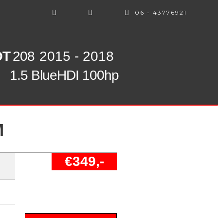
06 - 43776921
OT
208
2015 - 2018
1.5 BlueHDI 100hp
M
€349,-