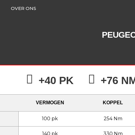
OVER ONS
PEUGE
+40 PK
+76 N
VERMOGEN
KOPPEL
100 pk
254 Nm
140 pk
330 Nm