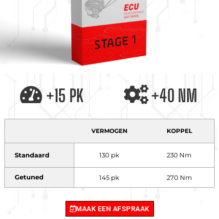
+15 PK
+40 NM
VERMOGEN
KOPPEL
Standaard
130 pk
230 Nm
Getuned
145 pk
270 Nm
MAAK EEN AFSPRAAK