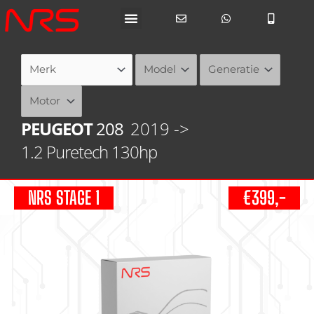
Ga
naar
de
inhoud
PEUGEOT
208
2019 ->
1.2 Puretech 130hp
NRS STAGE 1
€399,-