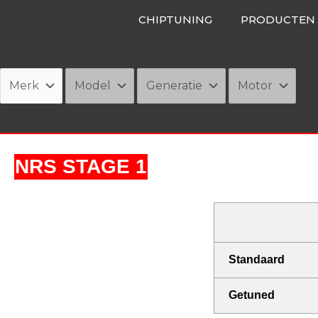
Ga
CHIPTUNING
PRODUCTEN
naar
de
inhoud
NRS STAGE 1
Standaard
Getuned