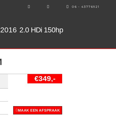
06 - 43776921
 2016
2.0 HDi 150hp
M
€349,-
MAAK EEN AFSPRAAK