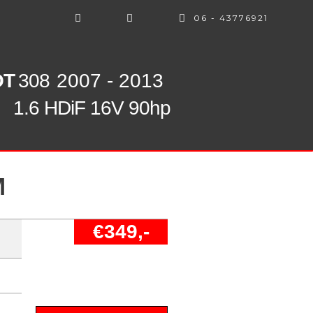
06 - 43776921
OT
308
2007 - 2013
1.6 HDiF 16V 90hp
M
€349,-