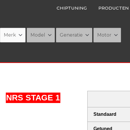
Ga
CHIPTUNING
PRODUCTEN
naar
de
inhoud
NRS STAGE 1
Standaard
Getuned