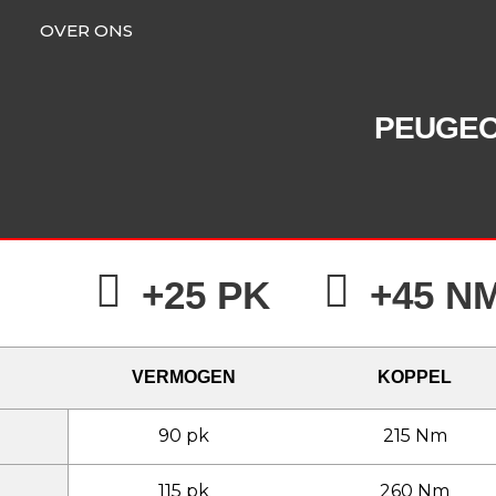
OVER ONS
PEUGE
+25 PK
+45 N
VERMOGEN
KOPPEL
90 pk
215 Nm
115 pk
260 Nm