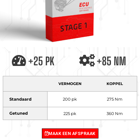
+25 PK
+85 NM
VERMOGEN
KOPPEL
Standaard
200 pk
275 Nm
Getuned
225 pk
360 Nm
MAAK EEN AFSPRAAK