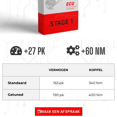
+27 PK
+60 NM
VERMOGEN
KOPPEL
Standaard
163 pk
340 Nm
Getuned
190 pk
400 Nm
MAAK EEN AFSPRAAK