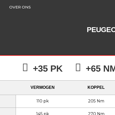
OVER ONS
PEUGE
+35 PK
+65 N
VERMOGEN
KOPPEL
110 pk
205 Nm
145 pk
270 Nm