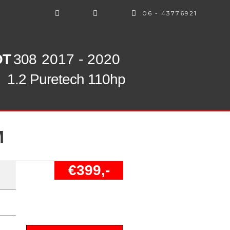
06 - 43776921
OT
308
2017 - 2020
1.2 Puretech 110hp
M
€399,-