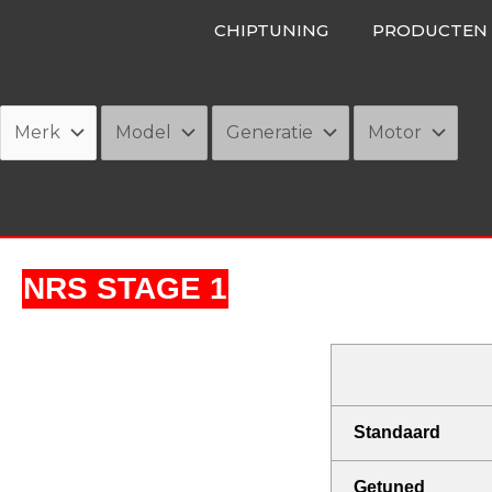
Ga
CHIPTUNING
PRODUCTEN
naar
de
inhoud
NRS STAGE 1
Standaard
Getuned