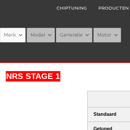
Ga
CHIPTUNING
PRODUCTEN
naar
de
inhoud
NRS STAGE 1
Standaard
Getuned