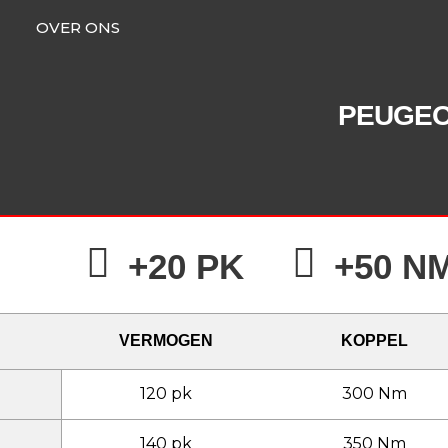
OVER ONS
PEUGE
+20 PK
+50 N
VERMOGEN
KOPPEL
120 pk
300 Nm
140 pk
350 Nm