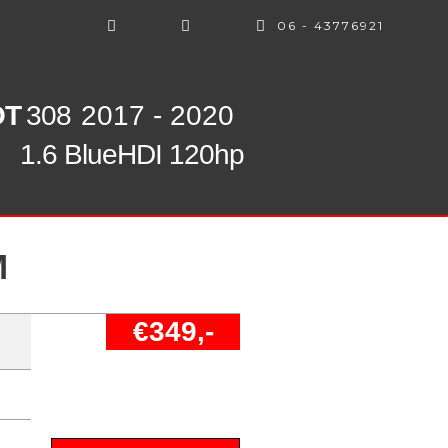
06 - 43776921
OT
308
2017 - 2020
1.6 BlueHDI 120hp
M
€349,-